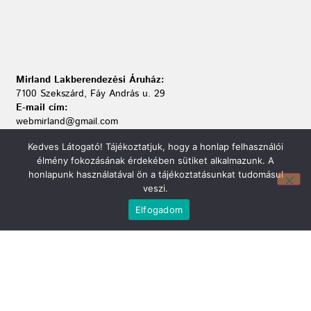
Mirland Lakberendezési Áruház:
7100 Szekszárd, Fáy András u. 29
E-mail cím:
webmirland@gmail.com
Nyitvatartás:
Kedves Látogató! Tájékoztatjuk, hogy a honlap felhasználói
H-P 9-17:30 Sz: 9-12
élmény fokozásának érdekében sütiket alkalmazunk. A
Telefonszám:
honlapunk használatával ön a tájékoztatásunkat tudomásul
06 74/510-686
veszi.
Elfogadom
Információ
Bejelentkezés