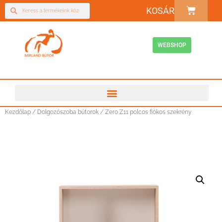
KOSÁR
WEBSHOP
Kezdőlap
/
Dolgozószoba bútorok
/ Zero Z11 polcos fiókos szekrény