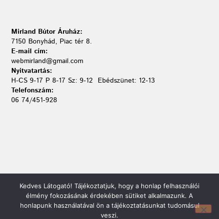
Mirland Bútor Áruház:
7150 Bonyhád, Piac tér 8.
E-mail cím:
webmirland@gmail.com
Nyitvatartás:
H-CS 9-17 P 8-17 Sz: 9-12 Ebédszünet: 12-13
Telefonszám:
06 74/451-928
Kedves Látogató! Tájékoztatjuk, hogy a honlap felhasználói
élmény fokozásának érdekében sütiket alkalmazunk. A
honlapunk használatával ön a tájékoztatásunkat tudomásul
veszi.