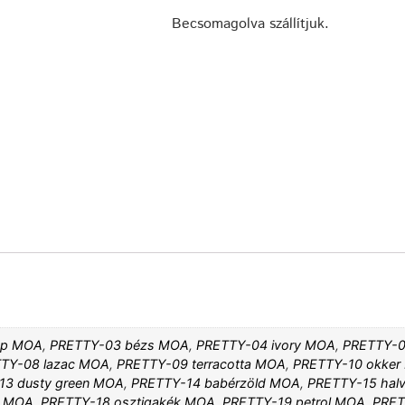
Becsomagolva szállítjuk.
pp MOA
,
PRETTY-03 bézs MOA
,
PRETTY-04 ivory MOA
,
PRETTY-0
TY-08 lazac MOA
,
PRETTY-09 terracotta MOA
,
PRETTY-10 okker
13 dusty green MOA
,
PRETTY-14 babérzöld MOA
,
PRETTY-15 halv
e MOA
,
PRETTY-18 osztigakék MOA
,
PRETTY-19 petrol MOA
,
PRET