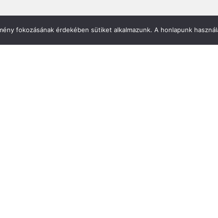
élmény fokozásának érdekében sütiket alkalmazunk. A honlapunk használa
Mirland Lakberendezési Áruhá
7100 Szekszárd, Fáy András u. 
E-mail cím:
webmirland@gmail.com
Nyitvatartás:
H-P 9-17:30 Sz: 9-12
Telefonszám:
06 74/510-686