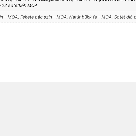
-22 sötétkék MOA
zín – MOA, Fekete pác szín – MOA, Natúr bükk fa – MOA, Sötét dió