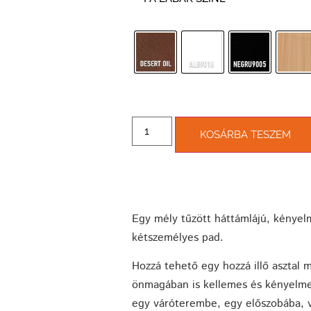
KOSÁRBA TESZEM
Egy mély tűzött háttámlájú, kényelm
kétszemélyes pad.
Hozzá tehető egy hozzá illő asztal m
önmagában is kellemes és kényelme
egy váróterembe, egy előszobába, 