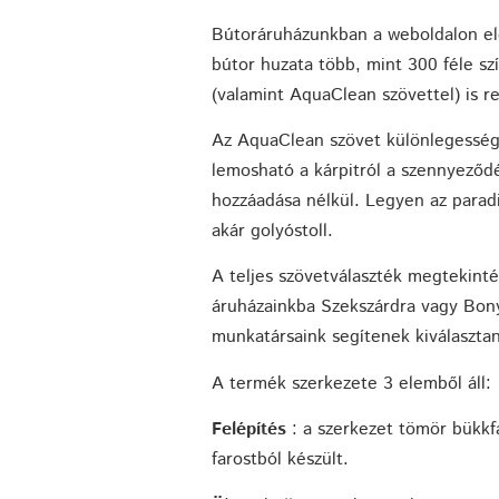
Bútoráruházunkban a weboldalon elé
bútor huzata több, mint 300 féle sz
(valamint AquaClean szövettel) is r
Az AquaClean szövet különlegesség
lemosható a kárpitról a szennyeződé
hozzáadása nélkül. Legyen az parad
akár golyóstoll.
A teljes szövetválaszték megtekinté
áruházainkba Szekszárdra vagy Bon
munkatársaink segítenek kiválaszta
A termék szerkezete 3 elemből áll:
Felépítés
: a szerkezet tömör bükkfá
farostból készült.