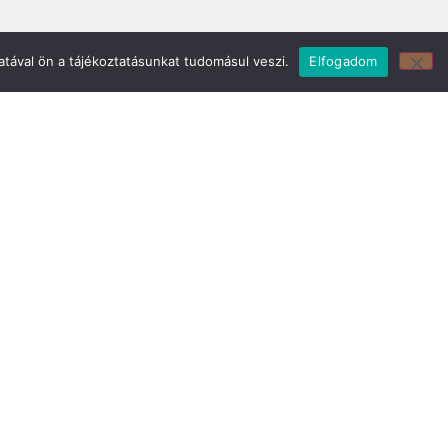
tával ön a tájékoztatásunkat tudomásul veszi.
Elfogadom
z:
Mirland Bútor Áruház:
29
7150 Bonyhád, Piac tér 8.
E-mail cím:
webmirland@gmail.com
Nyitvatartás:
H-CS 9-17 P 8-17 Sz: 9-12 Ebédszünet: 12-13
Telefonszám:
06 74/451-928