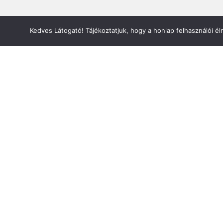
Kedves Látogató! Tájékoztatjuk, hogy a honlap felhasználói 
Információ
Bejelentkezés
Kapcsolat
Adatvédelem
ÁSZF
Oldaltérkép