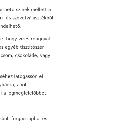
rhető színek mellett a
ín- és szövetválasztékból
endelhető.
e, hogy vizes ronggyal
s egyéb tisztítószer
icsom, csokoládé, vagy
séhez látogasson el
yhádra, ahol
ni a legmegfelelőbbet.
ból, forgácslapból és