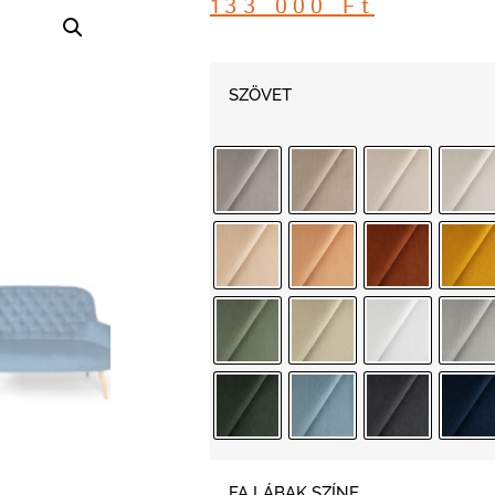
133 000
Ft
SZÖVET
FA LÁBAK SZÍNE