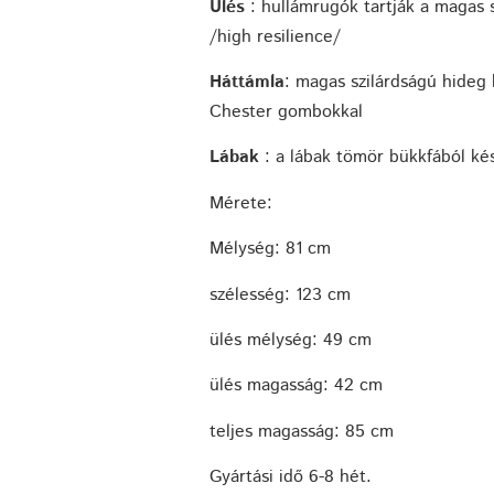
Ülés
: hullámrugók tartják a magas
/high resilience/
Háttámla
: magas szilárdságú hideg
Chester gombokkal
Lábak
: a lábak tömör bükkfából ké
Mérete:
Mélység: 81 cm
szélesség: 123 cm
ülés mélység: 49 cm
ülés magasság: 42 cm
teljes magasság: 85 cm
Gyártási idő 6-8 hét.