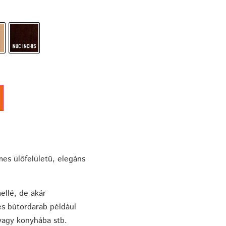
es ülőfelületű, elegáns
ellé, de akár
s bútordarab például
vagy konyhába stb.