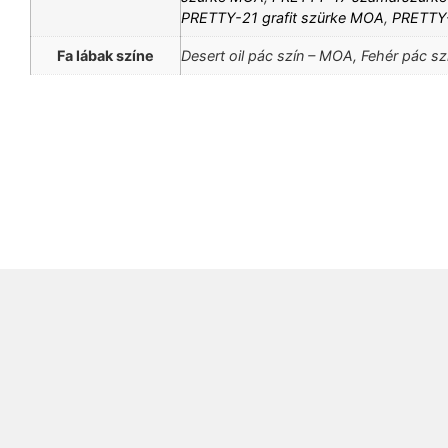
PRETTY-21 grafit szürke MOA
,
PRETTY
Fa lábak színe
Desert oil pác szín – MOA, Fehér pác s