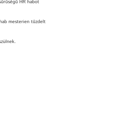
 sűrűségű HR habot
 hab mesterien tűzdelt
szülnek.