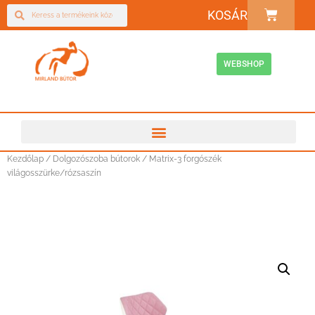
KOSÁR
WEBSHOP
Kezdőlap
/
Dolgozószoba bútorok
/ Matrix-3 forgószék
világosszürke/rózsaszín