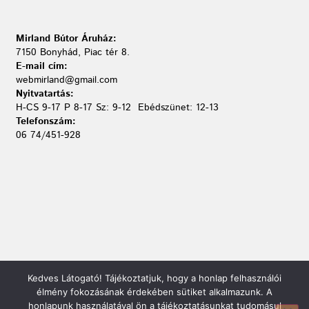
Mirland Bútor Áruház:
7150 Bonyhád, Piac tér 8.
E-mail cím:
webmirland@gmail.com
Nyitvatartás:
H-CS 9-17 P 8-17 Sz: 9-12 Ebédszünet: 12-13
Telefonszám:
06 74/451-928
Kedves Látogató! Tájékoztatjuk, hogy a honlap felhasználói
élmény fokozásának érdekében sütiket alkalmazunk. A
honlapunk használatával ön a tájékoztatásunkat tudomásul