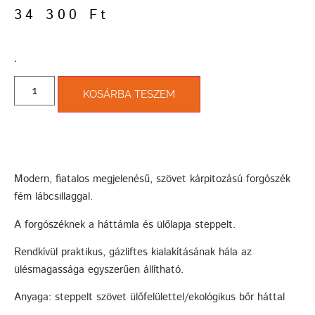
34 300
Ft
­.
KOSÁRBA TESZEM
Modern, fiatalos megjelenésű, szövet kárpitozású forgószék
fém lábcsillaggal.
A forgószéknek a háttámla és ülőlapja steppelt.
Rendkívül praktikus, gázliftes kialakításának hála az
ülésmagassága egyszerűen állítható.
Anyaga: steppelt szövet ülőfelülettel/ekológikus bőr háttal