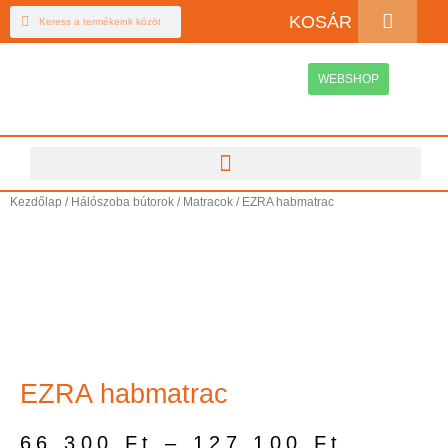
KOSÁR
WEBSHOP
Kezdőlap
/
Hálószoba bútorok
/
Matracok
/ EZRA habmatrac
EZRA habmatrac
66 300
Ft
–
127 100
Ft