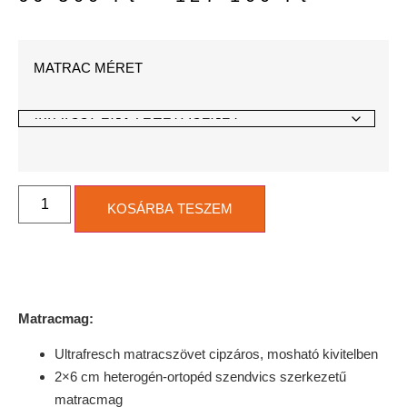
MATRAC MÉRET
KOSÁRBA TESZEM
Matracmag:
Ultrafresch matracszövet cipzáros, mosható kivitelben
2×6 cm heterogén-ortopéd szendvics szerkezetű
matracmag