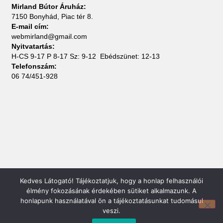
Mirland Bútor Áruház:
7150 Bonyhád, Piac tér 8.
E-mail cím:
webmirland@gmail.com
Nyitvatartás:
H-CS 9-17 P 8-17 Sz: 9-12 Ebédszünet: 12-13
Telefonszám:
06 74/451-928
Kedves Látogató! Tájékoztatjuk, hogy a honlap felhasználói
élmény fokozásának érdekében sütiket alkalmazunk. A
Mirland Lakberendezési Áruház:
honlapunk használatával ön a tájékoztatásunkat tudomásul
7100 Szekszárd, Fáy András u. 29
veszi.
E-mail cím: