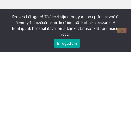
Kedves Látogató! Tájékoztatjuk, hogy a honlap felhasználói
élmény fokozásának érdekében sütiket alkalmazunk. A
honlapunk használatával ön a tájékoztatásunkat tudomásul
veszi.
Elfogadom
Mirland Lakberendezési Áruház:
7100 Szekszárd, Fáy András u. 29
E-mail cím:
webmirland@gmail.com
Nyitvatartás:
H-P 9-17:30 Sz: 9-12
Telefonszám:
06 74/510-686