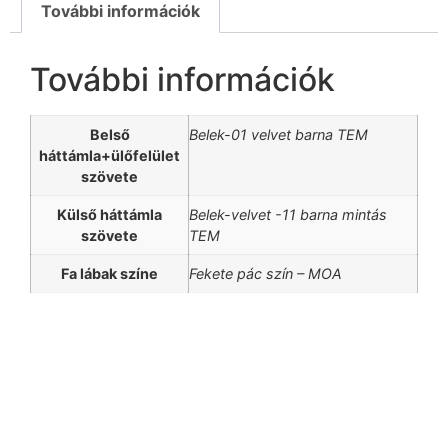
További információk
További információk
Belső
Belek-01 velvet barna TEM
háttámla+ülőfelület
szövete
Külső háttámla
Belek-velvet -11 barna mintás
szövete
TEM
Fa lábak színe
Fekete pác szín – MOA