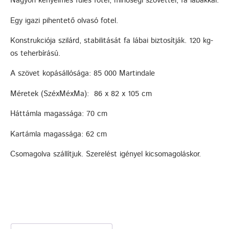
Nagyon kényelmes füles fotel, minőségi szövettel, fa lábakkal.
Egy igazi pihentető olvasó fotel.
Konstrukciója szilárd, stabilitását fa lábai biztosítják. 120 kg-
os teherbírású.
A szövet kopásállósága: 85 000 Martindale
Méretek (SzéxMéxMa): 86 x 82 x 105 cm
Háttámla magassága: 70 cm
Kartámla magassága: 62 cm
Csomagolva szállítjuk. Szerelést igényel kicsomagoláskor.