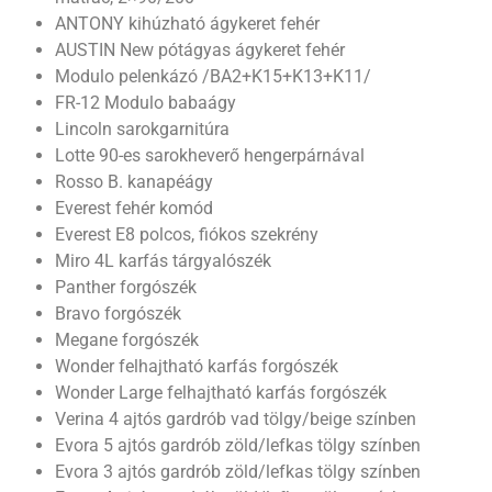
ANTONY kihúzható ágykeret fehér
AUSTIN New pótágyas ágykeret fehér
Modulo pelenkázó /BA2+K15+K13+K11/
FR-12 Modulo babaágy
Lincoln sarokgarnitúra
Lotte 90-es sarokheverő hengerpárnával
Rosso B. kanapéágy
Everest fehér komód
Everest E8 polcos, fiókos szekrény
Miro 4L karfás tárgyalószék
Panther forgószék
Bravo forgószék
Megane forgószék
Wonder felhajtható karfás forgószék
Wonder Large felhajtható karfás forgószék
Verina 4 ajtós gardrób vad tölgy/beige színben
Evora 5 ajtós gardrób zöld/lefkas tölgy színben
Evora 3 ajtós gardrób zöld/lefkas tölgy színben