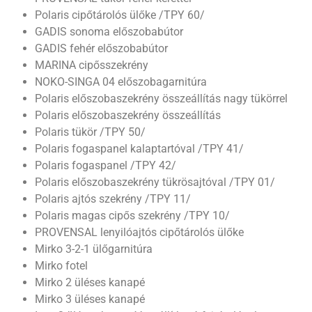
Polaris cipőtárolós ülőke /TPY 60/
GADIS sonoma előszobabútor
GADIS fehér előszobabútor
MARINA cipősszekrény
NOKO-SINGA 04 előszobagarnitúra
Polaris előszobaszekrény összeállítás nagy tükörrel
Polaris előszobaszekrény összeállítás
Polaris tükör /TPY 50/
Polaris fogaspanel kalaptartóval /TPY 41/
Polaris fogaspanel /TPY 42/
Polaris előszobaszekrény tükrösajtóval /TPY 01/
Polaris ajtós szekrény /TPY 11/
Polaris magas cipős szekrény /TPY 10/
PROVENSAL lenyilóajtós cipőtárolós ülőke
Mirko 3-2-1 ülőgarnitúra
Mirko fotel
Mirko 2 üléses kanapé
Mirko 3 üléses kanapé