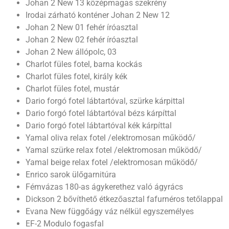
Johan 2 New 13 középmagas szekrény
Irodai zárható konténer Johan 2 New 12
Johan 2 New 01 fehér íróasztal
Johan 2 New 02 fehér íróasztal
Johan 2 New állópolc, 03
Charlot füles fotel, barna kockás
Charlot füles fotel, király kék
Charlot füles fotel, mustár
Dario forgó fotel lábtartóval, szürke kárpittal
Dario forgó fotel lábtartóval bézs kárpíttal
Dario forgó fotel lábtartóval kék kárpíttal
Yamal oliva relax fotel /elektromosan működő/
Yamal szürke relax fotel /elektromosan működő/
Yamal beige relax fotel /elektromosan működő/
Enrico sarok ülőgarnitúra
Fémvázas 180-as ágykerethez való ágyrács
Dickson 2 bővíthető étkezőasztal fafurnéros tetőlappal
Evana New függőágy váz nélkül egyszemélyes
EF-2 Modulo fogasfal