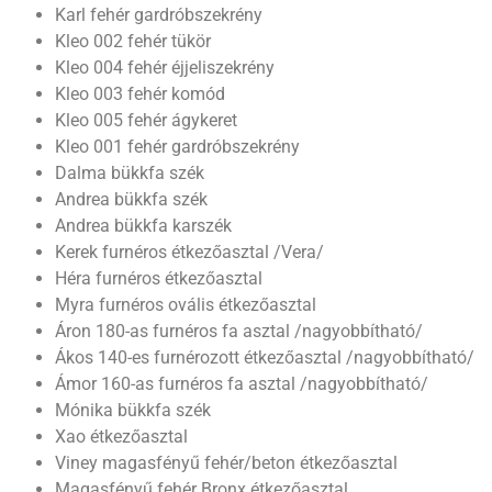
Karl fehér gardróbszekrény
Kleo 002 fehér tükör
Kleo 004 fehér éjjeliszekrény
Kleo 003 fehér komód
Kleo 005 fehér ágykeret
Kleo 001 fehér gardróbszekrény
Dalma bükkfa szék
Andrea bükkfa szék
Andrea bükkfa karszék
Kerek furnéros étkezőasztal /Vera/
Héra furnéros étkezőasztal
Myra furnéros ovális étkezőasztal
Áron 180-as furnéros fa asztal /nagyobbítható/
Ákos 140-es furnérozott étkezőasztal /nagyobbítható/
Ámor 160-as furnéros fa asztal /nagyobbítható/
Mónika bükkfa szék
Xao étkezőasztal
Viney magasfényű fehér/beton étkezőasztal
Magasfényű fehér Bronx étkezőasztal