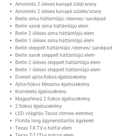
Amorinito 2 üléses kanapé zöld/arany
Amorinito 2 üléses kanapé szürke/arany
Berlin sima háttámlájú /elemes/ sarokpad
Berlin sarok sima háttámlájú elem
Berlin 2 üléses sima háttámlájú elem
Berlin 1 üléses sima háttámlájú elem
Berlin steppelt háttámlájú /elemes/ sarokpad
Berlin sarok steppelt háttámlájú elem
Berlin 2 üléses steppelt háttámlájú elem
Berlin 1 üléses steppelt háttámlájú elem
Everest ajtós-fiókos éjjeliszekrény
Ajtós-fiókos Messina éjjeliszekrény
Kisméretű éjjeliszekrény
Magasfényű 2 fiókos éjjeliszekrény
2 fiókos éjjeliszekrény
LED világítás Texas vitrines elemhez
Florida long ágyneműtartós ágykeret
Texas T-8 TV-s hátfal elem
Texas T-7 CD-s polcos elem