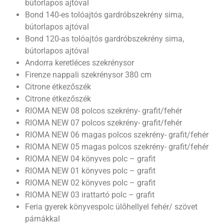
bútorlapos ajtóval
Bond 140-es tolóajtós gardróbszekrény sima,
bútorlapos ajtóval
Bond 120-as tolóajtós gardróbszekrény sima,
bútorlapos ajtóval
Andorra keretléces szekrénysor
Firenze nappali szekrénysor 380 cm
Citrone étkezőszék
Citrone étkezőszék
RIOMA NEW 08 polcos szekrény- grafit/fehér
RIOMA NEW 07 polcos szekrény- grafit/fehér
RIOMA NEW 06 magas polcos szekrény- grafit/fehér
RIOMA NEW 05 magas polcos szekrény- grafit/fehér
RIOMA NEW 04 könyves polc – grafit
RIOMA NEW 01 könyves polc – grafit
RIOMA NEW 02 könyves polc – grafit
RIOMA NEW 03 irattartó polc – grafit
Feria gyerek könyvespolc ülőhellyel fehér/ szövet
párnákkal