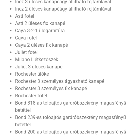
Inez 3 üléses kanapéágy állítható fejtámlával
Inez 2 üléses kanapéágy állítható fejtámlával
Asti fotel
Asti 2 üléses fix kanapé
Caya 3-2-1 ülőgarnitúra
Caya fotel
Caya 2 üléses fix kanapé
Juliet fotel
Milano I. étkezőszék
Juliet 3 üléses kanapé
Rochester ülőke
Rochester 3 személyes ágyazható kanapé
Rochester 3 személyes fix kanapé
Rochester fotel
Bond 318-as tolóajtós gardróbszekrény magasfényű
betéttel
Bond 239-es tolóajtós gardróbszekrény magasfényű
betéttel
Bond 200-as tolóajtós gardróbszekrény magasfényű