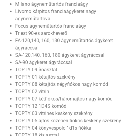
Milano ágyneműtartós franciaágy
Livorno kárpitos franciaágykeret nagy
ágyneműtartóval
Focus ágyneműtartós franciaágy
Triest 90-es sarokheverő
FA-120,140, 160, 180 ágyneműtartós ágykeret
ágyráccsal
SA-120,140, 160, 180 ágykeret ágyráccsal
SA-90 ágykeret ágyráccsal
TOPTY 09 íróasztal
TOPTY 01 kétajtós szekrény
TOPTY 08 kétajtós négyfiókos nagy komód
TOPTY 02 vitrin
TOPTY 07 kétfiókos/háromajtós nagy komód
TOPTY 12 1D4S komód
TOPTY 03 vitrines keskeny szekrény
TOPTY 05 ajtós középen fiókos keskeny szekrény
TOPTY 04 könyvespolc 1d1s fiókkal
TOPTY 18 kis asztal