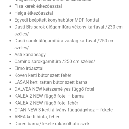
Pisa kerek étkezőasztal
Helga étkezőasztal
Egyedi beépített konyhabútor MDF fonttal
Dasti Bis sarok ülőgarnitúra vékony karfával /230 cm
széles/
Dasti sarok ülőgarnitúra vastag karfával /250 cm
széles/
Asti kanapéágy
Camino sarokgarnitúra /250 cm széles/
Elmo íróasztal
Koven kerti bútor szett fehér
LASAN kerti rattan bútor szett barna
DALVEA NEW kétszemélyes függő fotel
KALEA 2 NEW függő fotel – barna
KALEA 2 NEW függő fotel fehér
OTAN NEW 3 kerti állvány függőágyhoz – fekete
ABEA kerti hinta, fehér
Doren barna/fekete rakásólható szék