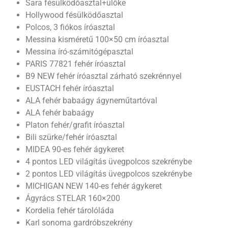
Sara fésülködőasztal+ülőke
Hollywood fésülködőasztal
Polcos, 3 fiókos íróasztal
Messina kisméretű 100×50 cm íróasztal
Messina író-számitógépasztal
PARIS 77821 fehér íróasztal
B9 NEW fehér íróasztal zárható szekrénnyel
EUSTACH fehér íróasztal
ALA fehér babaágy ágyneműtartóval
ALA fehér babaágy
Platon fehér/grafit íróasztal
Bili szürke/fehér íróasztal
MIDEA 90-es fehér ágykeret
4 pontos LED világítás üvegpolcos szekrénybe
2 pontos LED világítás üvegpolcos szekrénybe
MICHIGAN NEW 140-es fehér ágykeret
Ágyrács STELAR 160×200
Kordelia fehér tárolóláda
Karl sonoma gardróbszekrény