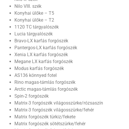
Nilo VIII. szék
Konyhai ülőke – T5
Konyhai ülőke – T2
1120 TC tárgyalószék
Lucia tárgyalószék
Bravo-LX karfás forgószék
Pantergos-LX karfás forgószék
Xenia LX karfás forgószék
Megane LX karfás forgószék
Modus karfás forgószék
AS136 könnyed fotel
Rino magas-támlás forgószék
Arctic magas-támlás forgószék
Spin-2 forgószék
Matrix-3 forgószék világosszürke/rózsaszín
Matrix-3 forgószék világosszürke/fehér
Matrix forgószék türkiz/fekete
Matrix forgószék sötétszürke/fehér