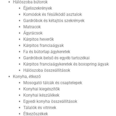
Hálószoba bútorok
Éjjeliszekrények
Komódok és fésülködő asztalok
Gardróbok és kétajtós szekrények
Matracok
Ágyrácsok
Kárpitos heverők
Kárpitos franciaágyak
Fa és bútorlap ágykeretek
Gardróbok belső és egyéb tartozékai
Kárpitos franciaágykeretek és boxspring ágyak
Hálószoba összeállítások
Konyha, étkező
Mosogató tálcák és csaptelepek
Konyhai kiegészítők
Konyhai készülékek
Egyedi konyha összeállítások
Tálalók és vitrinek
Étkezőszékek