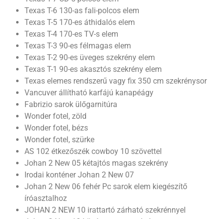
Texas T-6 130-as fali-polcos elem
Texas T-5 170-es áthidalós elem
Texas T-4 170-es TV-s elem
Texas T-3 90-es félmagas elem
Texas T-2 90-es üveges szekrény elem
Texas T-1 90-es akasztós szekrény elem
Texas elemes rendszerű vagy fix 350 cm szekrénysor
Vancuver állítható karfájú kanapéágy
Fabrizio sarok ülőgarnitúra
Wonder fotel, zöld
Wonder fotel, bézs
Wonder fotel, szürke
AS 102 étkezőszék cowboy 10 szövettel
Johan 2 New 05 kétajtós magas szekrény
Irodai konténer Johan 2 New 07
Johan 2 New 06 fehér Pc sarok elem kiegészítő
íróasztalhoz
JOHAN 2 NEW 10 irattartó zárható szekrénnyel