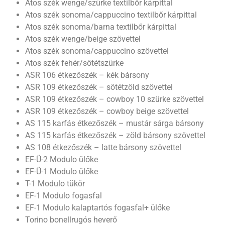
Atos szék wenge/szürke textilbőr kárpittal
Atos szék sonoma/cappuccino textilbőr kárpittal
Atos szék sonoma/barna textilbőr kárpittal
Atos szék wenge/beige szövettel
Atos szék sonoma/cappuccino szövettel
Atos szék fehér/sötétszürke
ASR 106 étkezőszék – kék bársony
ASR 109 étkezőszék – sötétzöld szövettel
ASR 109 étkezőszék – cowboy 10 szürke szövettel
ASR 109 étkezőszék – cowboy beige szövettel
AS 115 karfás étkezőszék – mustár sárga bársony
AS 115 karfás étkezőszék – zöld bársony szövettel
AS 108 étkezőszék – latte bársony szövettel
EF-Ü-2 Modulo ülőke
EF-Ü-1 Modulo ülőke
T-1 Modulo tükör
EF-1 Modulo fogasfal
EF-1 Modulo kalaptartós fogasfal+ ülőke
Torino bonellrugós heverő