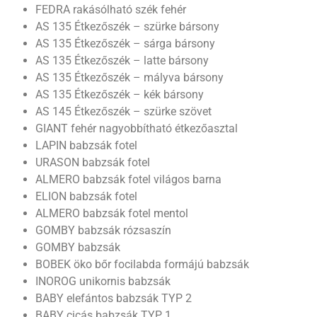
FEDRA rakásólható szék fehér
AS 135 Étkezőszék – szürke bársony
AS 135 Étkezőszék – sárga bársony
AS 135 Étkezőszék – latte bársony
AS 135 Étkezőszék – mályva bársony
AS 135 Étkezőszék – kék bársony
AS 145 Étkezőszék – szürke szövet
GIANT fehér nagyobbítható étkezőasztal
LAPIN babzsák fotel
URASON babzsák fotel
ALMERO babzsák fotel világos barna
ELION babzsák fotel
ALMERO babzsák fotel mentol
GOMBY babzsák rózsaszín
GOMBY babzsák
BOBEK öko bőr focilabda formájú babzsák
INOROG unikornis babzsák
BABY elefántos babzsák TYP 2
BABY cicás babzsák TYP 1