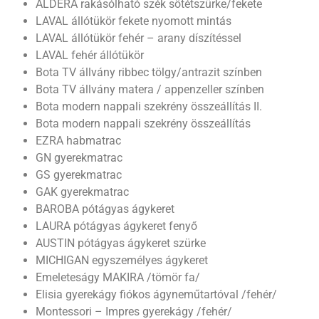
ALDERA rakásólható szék sötétszürke/fekete
LAVAL állótükör fekete nyomott mintás
LAVAL állótükör fehér – arany díszítéssel
LAVAL fehér állótükör
Bota TV állvány ribbec tölgy/antrazit színben
Bota TV állvány matera / appenzeller színben
Bota modern nappali szekrény összeállítás II.
Bota modern nappali szekrény összeállítás
EZRA habmatrac
GN gyerekmatrac
GS gyerekmatrac
GAK gyerekmatrac
BAROBA pótágyas ágykeret
LAURA pótágyas ágykeret fenyő
AUSTIN pótágyas ágykeret szürke
MICHIGAN egyszemélyes ágykeret
Emeleteságy MAKIRA /tömör fa/
Elisia gyerekágy fiókos ágyneműtartóval /fehér/
Montessori – Impres gyerekágy /fehér/