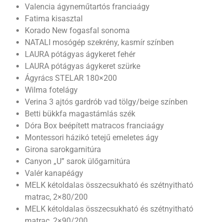
Valencia ágyneműtartós franciaágy
Fatima kisasztal
Korado New fogasfal sonoma
NATALI mosógép szekrény, kasmír színben
LAURA pótágyas ágykeret fehér
LAURA pótágyas ágykeret szürke
Ágyrács STELAR 180×200
Wilma fotelágy
Verina 3 ajtós gardrób vad tölgy/beige színben
Betti bükkfa magastámlás szék
Dóra Box beépített matracos franciaágy
Montessori házikó tetejű emeletes ágy
Girona sarokgarnitúra
Canyon „U” sarok ülőgarnitúra
Valér kanapéágy
MELK kétoldalas összecsukható és szétnyitható
matrac, 2×80/200
MELK kétoldalas összecsukható és szétnyitható
matrac, 2×90/200