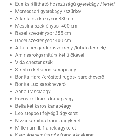
Eunika állítható hosszúságú gyerekágy /fehér/
Montessori gyerekágy /szürke/
Atlanta szekrénysor 330 cm
Messina szekrénysor 400 cm
Basel szekrénysor 355 cm
Basel szekrénysor 400 cm
Alfa fehér gardróbszekrény /kifutó termék/
Amir sarokgarnitúra két ülőkével
Vida chester szék
Streifen kétkaros kanapéágy
Bonita Hard /erősített rugós/ sarokheverő
Bonita Lux sarokheverő
Anna franciaágy
Focus két karos kanapéágy
Bella két karos kanapéágy
Leo steppelt fejvégű ágykeret
Nizza kárpitos franciaágykeret
Millenium II. franciaágykeret
Karo ágyneműtartós franciaágykeret