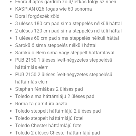
Evora 4 ajtós gardrób zöld/lefkas tölgy színben
KASPIAN 026 fogas wie 60 sonoma
Doral forgószék zöld
3 üléses 180 cm pad sima steppelés nélküli háttal
2 üléses 120 cm pad sima steppelés nélküli háttal
1 üléses 60 cm pad sima steppelés nélküli háttal
Sarokülő sima steppelés nélküli háttal
Sarokülő elem sima vagy steppelt háttámlával
PUB 2150 1 üléses ívelt-négyzetes steppelésű
háttámlás elem
PUB 2150 2 üléses ívelt-négyzetes steppelésű
háttámlás elem
Stephan fémlábas 2 üléses pad
Toledo sima háttámlájú 2 üléses pad
Roma fa garnitúra asztal
Toledo steppelt háttámlájú 2 üléses pad
Toledo steppelt háttámlájú fotel
Toledo Chester háttámlájú fotel
Toledo 2 üléses Chester háttámlájú pad