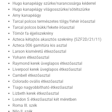
Hugo kanapéágy szürke/narancssárga kéderrel
Hugo kanapéágy világosszürke/sötétszürke
Amy kanapéágy
Tarcal polcos természetes tölgy/fehér íróasztal
Tarcal polcos bükk/fekete íróasztal
Tömör fa éjjeliszekrény
Azteca kétajtós akasztós szekrény (SZF2D/21/11)
Azteca 006 garnitúra kis asztal
Larson kisméretű étkezőasztal
Yohann étkezőasztal
Raymond kerek üveglapos étkezőasztal
Liverpool kerek üveglapos étkezőasztal
Cambell étkezőasztal
Colorado ovális étkezőasztal
Tiago nagyobbítható étkezőasztal
Lizbeth kerek étkezőasztal
London S étkezőasztal két méretben
Roma III. szék
Nilo II. szék