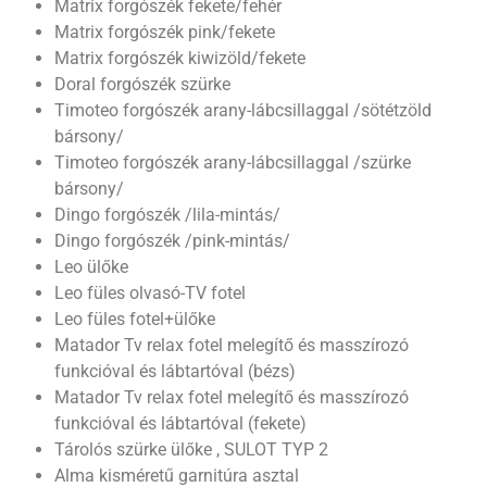
Matrix forgószék fekete/fehér
Matrix forgószék pink/fekete
Matrix forgószék kiwizöld/fekete
Doral forgószék szürke
Timoteo forgószék arany-lábcsillaggal /sötétzöld
bársony/
Timoteo forgószék arany-lábcsillaggal /szürke
bársony/
Dingo forgószék /lila-mintás/
Dingo forgószék /pink-mintás/
Leo ülőke
Leo füles olvasó-TV fotel
Leo füles fotel+ülőke
Matador Tv relax fotel melegítő és masszírozó
funkcióval és lábtartóval (bézs)
Matador Tv relax fotel melegítő és masszírozó
funkcióval és lábtartóval (fekete)
Tárolós szürke ülőke , SULOT TYP 2
Alma kisméretű garnitúra asztal