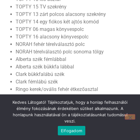
TOPTY 15 TV szekrény
TOPTY 13 zárt polcos alacsony szekrény
TOPTY 14 egy fiókos két ajtós komód
TOPTY 06 magas könyvespolc
TOPTY 16 alacsony könyvespolc
NORAH fehér térelválasztó polc
NORAH térelválasztó polc sonoma tölgy
Alberta szék fémlábbal
Alberta szék bükkfa lábbal
Clark bükkfalábú szék
Clark fémlábú szék
Ringo kerek/ovális fehér étkezőasztal
Sorbus kerek/ovális fehér étkezőasztal
Kedves Látogató! Tájékoztatjuk, hogy a honlap felhasználói
Sorbus kerek/ovális méztölgy étkezőasztal
élmény fokozásának érdekében sütiket alkalmazunk. A
Oslo 3 laminált fix kerek asztal
honlapunk használatával ön a tájékoztatásunkat tudomásul
Poli 1 S kerek fa étkezőasztal /nagyobbítható
veszi.
vendéglappal/
Elfogadom
Heni fotelágy