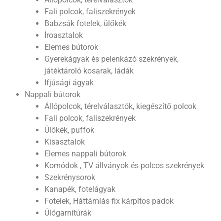
Fali polcok, faliszekrények
Babzsák fotelek, ülőkék
Íroasztalok
Elemes bútorok
Gyerekágyak és pelenkázó szekrények,
játéktároló kosarak, ládák
Ifjúsági ágyak
Nappali bútorok
Állópolcok, térelválasztók, kiegészítő polcok
Fali polcok, faliszekrények
Ülőkék, puffok
Kisasztalok
Elemes nappali bútorok
Komódok , TV állványok és polcos szekrények
Szekrénysorok
Kanapék, fotelágyak
Fotelek, Háttámlás fix kárpitos padok
Ülőgarnitúrák