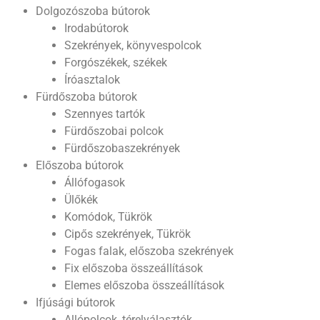
Dolgozószoba bútorok
Irodabútorok
Szekrények, könyvespolcok
Forgószékek, székek
Íróasztalok
Fürdőszoba bútorok
Szennyes tartók
Fürdőszobai polcok
Fürdőszobaszekrények
Előszoba bútorok
Állófogasok
Ülőkék
Komódok, Tükrök
Cipős szekrények, Tükrök
Fogas falak, előszoba szekrények
Fix előszoba összeállítások
Elemes előszoba összeállítások
Ifjúsági bútorok
Allópolcok, térelválasztók