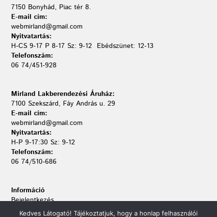
7150 Bonyhád, Piac tér 8.
E-mail cím:
webmirland@gmail.com
Nyitvatartás:
H-CS 9-17 P 8-17 Sz: 9-12 Ebédszünet: 12-13
Telefonszám:
06 74/451-928
Mirland Lakberendezési Áruház:
7100 Szekszárd, Fáy András u. 29
E-mail cím:
webmirland@gmail.com
Nyitvatartás:
H-P 9-17:30 Sz: 9-12
Telefonszám:
06 74/510-686
Információ
Bejelentkezés
Kapcsolat
Kedves Látogató! Tájékoztatjuk, hogy a honlap felhasználói