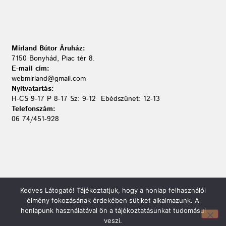
Mirland Bútor Áruház:
7150 Bonyhád, Piac tér 8.
E-mail cím:
webmirland@gmail.com
Nyitvatartás:
H-CS 9-17 P 8-17 Sz: 9-12 Ebédszünet: 12-13
Telefonszám:
06 74/451-928
Kedves Látogató! Tájékoztatjuk, hogy a honlap felhasználói
élmény fokozásának érdekében sütiket alkalmazunk. A
honlapunk használatával ön a tájékoztatásunkat tudomásul
veszi.