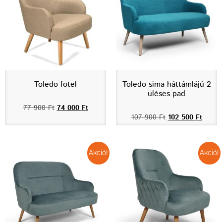
Toledo fotel
Toledo sima háttámlájú 2
üléses pad
77 900
Ft
74 000
Ft
107 900
Ft
102 500
Ft
Akció!
Akció!