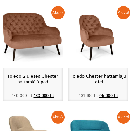
Akció!
Akció!
Toledo 2 üléses Chester
Toledo Chester háttámlájú
háttámlájú pad
fotel
140 000
Ft
133 000
Ft
101 100
Ft
96 000
Ft
Akció!
Akció!