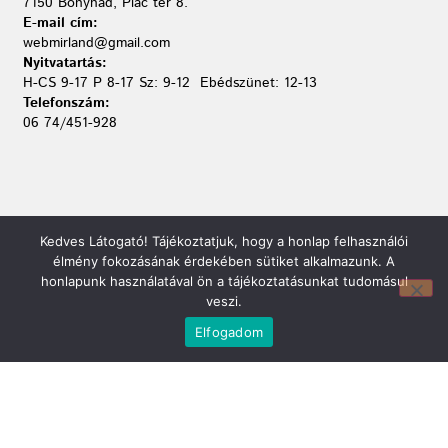
7150 Bonyhád, Piac tér 8.
E-mail cím:
webmirland@gmail.com
Nyitvatartás:
H-CS 9-17 P 8-17 Sz: 9-12 Ebédszünet: 12-13
Telefonszám:
06 74/451-928
Kedves Látogató! Tájékoztatjuk, hogy a honlap felhasználói
élmény fokozásának érdekében sütiket alkalmazunk. A
honlapunk használatával ön a tájékoztatásunkat tudomásul
veszi.
Elfogadom