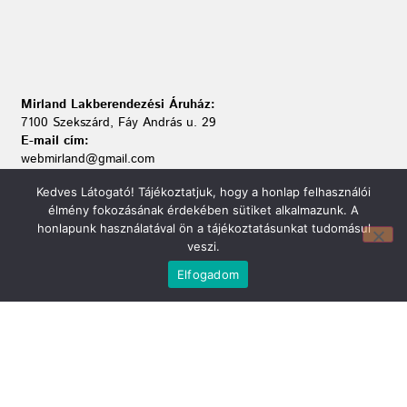
Mirland Lakberendezési Áruház:
7100 Szekszárd, Fáy András u. 29
E-mail cím:
webmirland@gmail.com
Nyitvatartás:
Kedves Látogató! Tájékoztatjuk, hogy a honlap felhasználói
H-P 9-17:30 Sz: 9-12
élmény fokozásának érdekében sütiket alkalmazunk. A
Telefonszám:
honlapunk használatával ön a tájékoztatásunkat tudomásul
06 74/510-686
veszi.
Elfogadom
Információ
Bejelentkezés